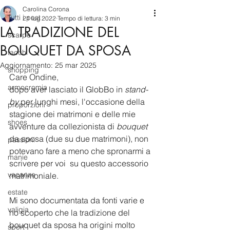
Carolina Corona
Tutti i post
21 lug 2022
Tempo di lettura: 3 min
LA TRADIZIONE DEL
scarpe
BOUQUET DA SPOSA
tacchi
Aggiornamento:
25 mar 2025
shopping
Care Ondine, 
armocromia
dopo aver lasciato il GlobBo in 
stand-
by
 per lunghi mesi, l'occasione della 
proporzioni
stagione dei matrimoni e delle mie 
shoes
avventure da collezionista di 
bouquet 
da sposa (due su due matrimoni), non 
passioni
potevano fare a meno che spronarmi a 
manie
scrivere per voi  su questo accessorio 
vacanze
matrimoniale.
estate
Mi sono documentata da fonti varie e 
valigia
ho scoperto che la tradizione del 
bouquet da sposa ha origini molto 
sport