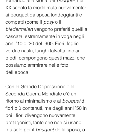
Tornando alla storia del 
bouquet
, nel 
XX secolo la moda muta nuovamente: 
ai bouquet da sposa tondeggianti e 
compatti (come il 
posy 
o il 
biedermeier
) vengono preferiti quelli a 
cascata, estremamente in voga negli 
anni ’10 e ’20 del ‘900. Fiori, foglie 
verdi e nastri, lunghi talvolta fino ai 
piedi, compongono questi mazzi che 
possiamo ammirare nelle foto 
dell’epoca.
Con la Grande Depressione e la 
Seconda Guerra Mondiale c’è un 
ritorno al minimalismo e ai 
bouquet
 di 
fiori più contenuti, ma dagli anni ’50 in 
poi i fiori divengono nuovamente 
protagonisti, tanto che non si usano 
più solo per il 
bouquet
 della sposa, o 