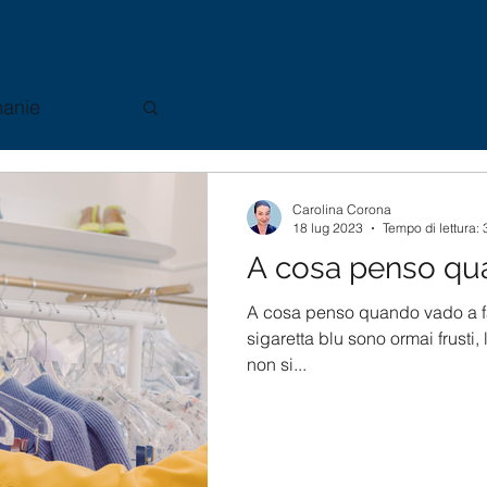
anie
Carolina Corona
18 lug 2023
Tempo di lettura: 
A cosa penso qua
A cosa penso quando vado a fa
sigaretta blu sono ormai frusti,
non si...