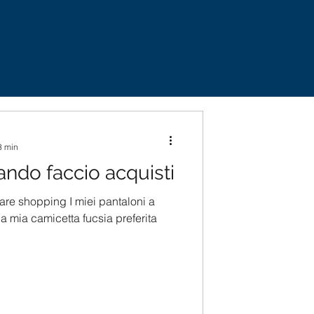
3 min
ndo faccio acquisti
re shopping I miei pantaloni a
 la mia camicetta fucsia preferita