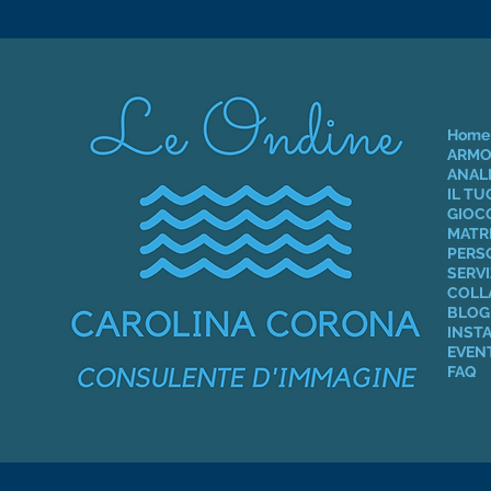
Home
ARMO
ANALI
IL T
GIOCO
MATR
PERS
SERVI
COLL
BLOG 
INST
EVEN
FAQ