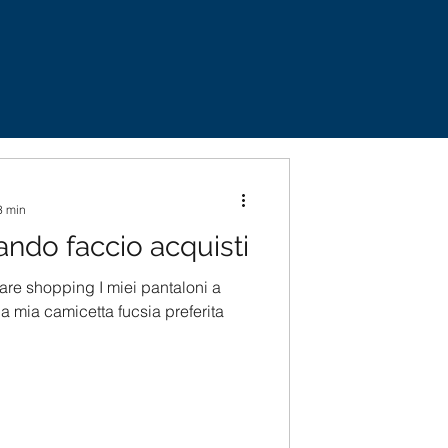
3 min
ndo faccio acquisti
re shopping I miei pantaloni a
 la mia camicetta fucsia preferita