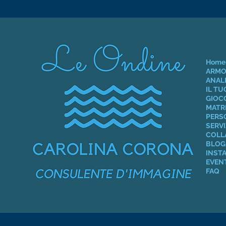
Home
ARMO
ANALI
IL T
GIOCO
MATR
PERS
SERVI
COLL
BLOG 
INST
EVEN
FAQ