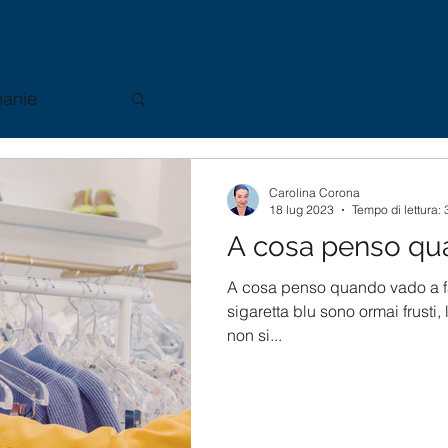
anie
Carolina Corona
18 lug 2023
Tempo di lettura: 
A cosa penso qua
A cosa penso quando vado a fa
sigaretta blu sono ormai frusti,
non si...