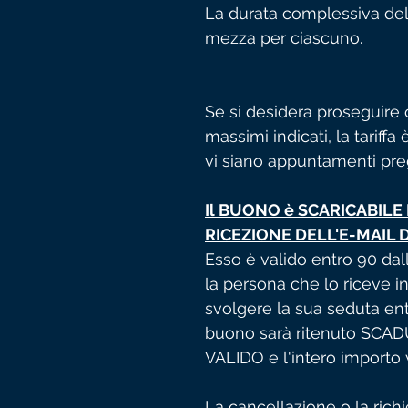
La durata complessiva dell
mezza per ciascuno.
Se si desidera proseguire 
massimi indicati, la tariffa
vi siano appuntamenti preg
Il BUONO è SCARICABILE
RICEZIONE DELL'E-MAIL 
Esso è valido entro 90 dal
la persona che lo riceve i
svolgere la sua seduta ent
buono sarà ritenuto SCAD
VALIDO e l'intero importo 
La cancellazione o la richi