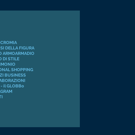
CROMIA
SI DELLA FIGURA
UO ARMOARMADIO
 DI STILE
IMONIO
ONAL SHOPPING
ZI BUSINESS
ABORAZIONI
- il GLOBBo
AGRAM
TI