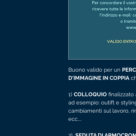
Buono valido per un
PERC
D'IMMAGINE IN COPPIA
ch
1)
COLLOQUIO
finalizzato
ad esempio: outift e stylin
cambiamenti sul lavoro, r
ecc....
2)
SEDUTA DI ARMOCROMI