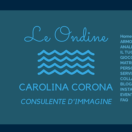
Home
ARMO
ANALI
IL T
GIOCO
MATR
PERS
SERVI
COLL
BLOG 
INST
EVEN
FAQ